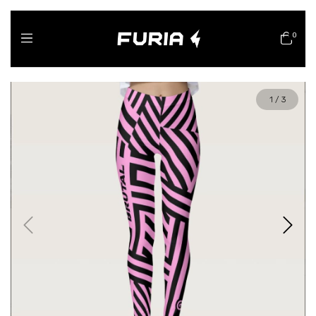
0
1
/
3