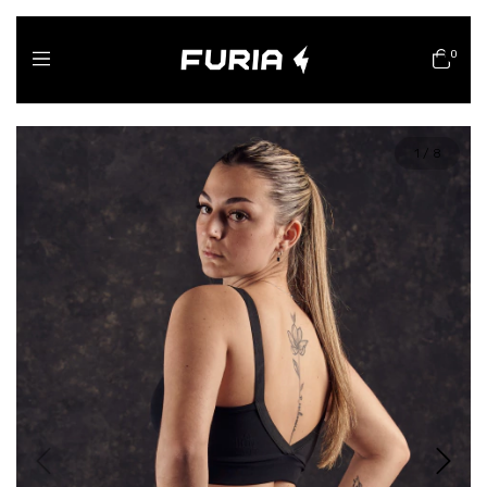
0
1
/
8