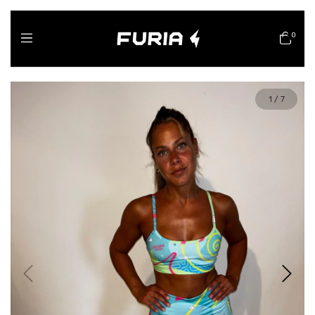
0
1
/
7