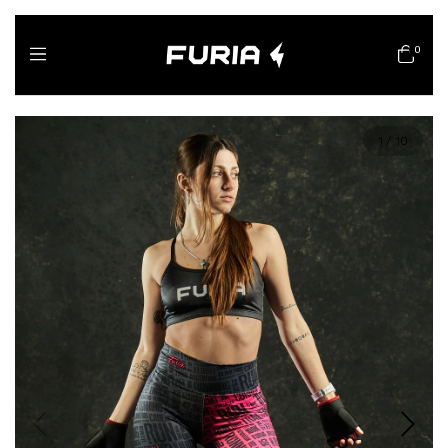
0
1
/
10